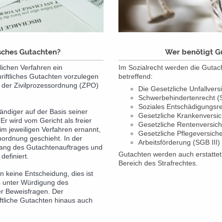
isches Gutachten?
Wer benötigt G
tlichen Verfahren ein
Im Sozialrecht werden die Gutacht
hriftliches Gutachten vorzulegen
betreffend:
in der Zivilprozessordnung (ZPO)
Die Gesetzliche Unfallvers
Schwerbehindertenrecht (
Soziales Entschädigungsr
ändiger auf der Basis seiner
Gesetzliche Krankenversi
Er wird vom Gericht als freier
Gesetzliche Rentenversic
m jeweiligen Verfahren ernannt,
Gesetzliche Pflegeversich
nordnung geschieht.
In der
Arbeitsförderung (SGB III)
ang des Gutach
tenauftrages und
Gutachten werden auch
erstattet
definiert.
Bereich des Strafrechtes.
en keine Entscheidung, dies ist
s unter Würdigung des
r Beweisfragen. Der
ftliche Gutachten hinaus auch