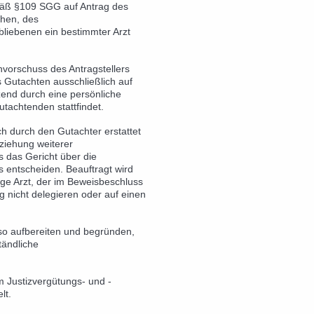
mäß §109 SGG auf Antrag des
chen, des
bliebenen ein bestimmter Arzt
nvorschuss des Antragstellers
s Gutachten ausschließlich auf
end durch eine persönliche
achtenden stattfindet.
 durch den Gutachter erstattet
ziehung weiterer
s das Gericht über die
 entscheiden. Beauftragt wird
ige Arzt, der im Beweisbeschluss
g nicht delegieren oder auf einen
so aufbereiten und begründen,
tändliche
m Justizvergütungs- und -
lt.